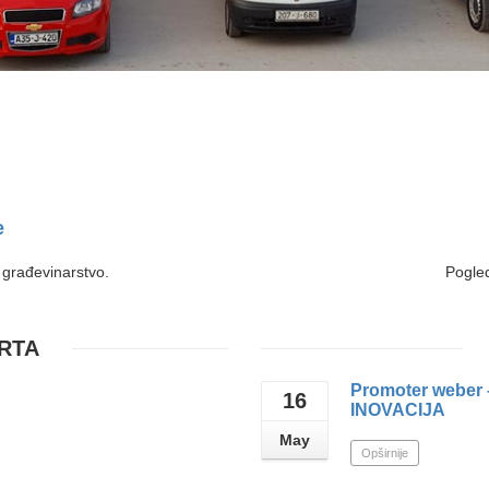
e
 građevinarstvo.
Pogled
RTA
Promoter weber 
16
INOVACIJA
May
Opširnije