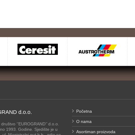
Početna
RAND d.o.o.
O nama
 društvo ‘’EUROGRAND’’ d.o.o.
no 1993. Godine. Sjedište je u
Asortiman proizvoda
 ul. Magistralni put b.b., gdje se