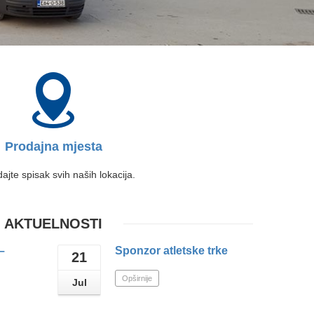
Prodajna mjesta
ajte spisak svih naših lokacija.
AKTUELNOSTI
–
Sponzor atletske trke
21
Opširnije
Jul