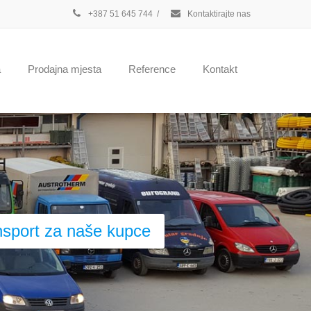
+387 51 645 744
/
Kontaktirajte nas
a
Prodajna mjesta
Reference
Kontakt
nsport za naše kupce