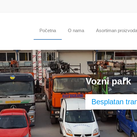
Početna
O nama
Asortiman proizvod
Vozni park
Besplatan tra