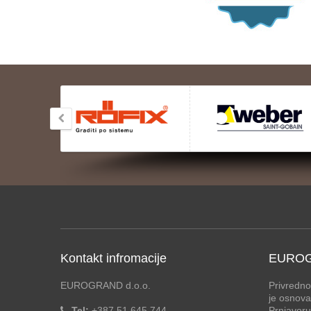
Kontakt infromacije
EUROG
EUROGRAND d.o.o.
Privredno
je osnova
Tel:
+387 51 645 744
Prnjavoru,